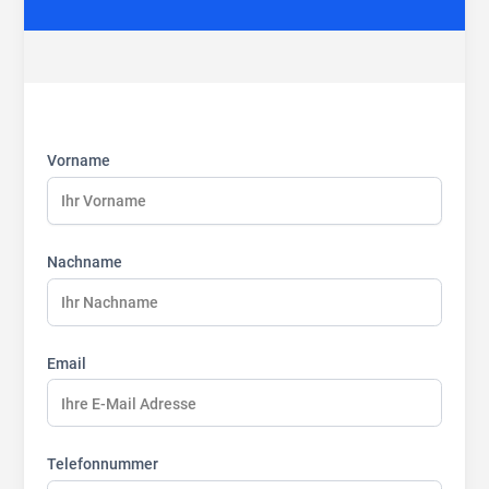
First
Last
Last
name:
name:
name:
Vorname
Nachname
Email
Telefonnummer