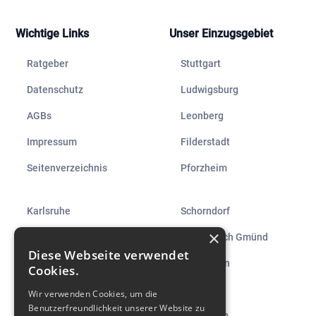
Wichtige Links
Unser Einzugsgebiet
Ratgeber
Stuttgart
Datenschutz
Ludwigsburg
AGBs
Leonberg
Impressum
Filderstadt
Seitenverzeichnis
Pforzheim
Karlsruhe
Schorndorf
×
Heilbronn
Schwäbisch Gmünd
Diese Webseite verwendet
Neckarsulm
Reutlingen
Cookies.
Bietigheim-Bissingen
Tübingen
Wir verwenden Cookies, um die
Benutzerfreundlichkeit unserer Website zu
Kirchheim unter Teck
Metzingen