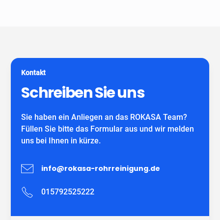
Unser Unternehmen ist keine Vermittlungszentrale. Wir
spezialisiert auf alle gängigen Reparatur- und
garantieren Ihnen fachgerechte Arbeit eines
Sanierungsverfahren, die im Bereich der
eigenständiges Unternehmens mit eigenen
Grundstücksentwässerung möglich sind. Wir verwenden
MitarbeiterInnen und können auf viele zufriedene
ausschließlich DIBT-zugelassene
Kunden verweisen.
Sanierungsmaterialien für die Inliner-Sanierung sowie
für Schlauchliner. Wir beraten Sie kostenfrei und
Kontakt
individuell nach Ihrem Bedürfnis.
Wir freuen uns auf Ihren Anruf!
Schreiben Sie uns
Sie haben ein Anliegen an das ROKASA Team?
Füllen Sie bitte das Formular aus und wir melden
uns bei Ihnen in kürze.
info@rokasa-rohrreinigung.de
015792525222