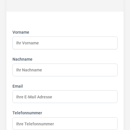
First
Last
Last
name:
name:
name:
Vorname
Nachname
Email
Telefonnummer