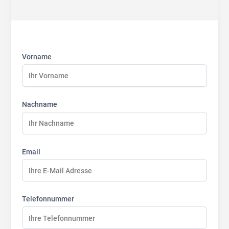
First
Last
Last
name:
name:
name:
Vorname
Nachname
Email
Telefonnummer