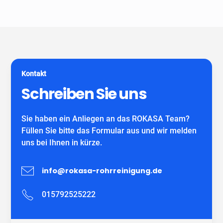
Unser Unternehmen ist keine Vermittlungszentrale. Wir
spezialisiert auf alle gängigen Reparatur- und
garantieren Ihnen fachgerechte Arbeit eines
Sanierungsverfahren, die im Bereich der
eigenständiges Unternehmens mit eigenen
Grundstücksentwässerung möglich sind. Wir verwenden
MitarbeiterInnen und können auf viele zufriedene
ausschließlich DIBT-zugelassene
Kunden verweisen.
Sanierungsmaterialien für die Inliner-Sanierung sowie
für Schlauchliner. Wir beraten Sie kostenfrei und
Kontakt
individuell nach Ihrem Bedürfnis.
Wir freuen uns auf Ihren Anruf!
Schreiben Sie uns
Sie haben ein Anliegen an das ROKASA Team?
Füllen Sie bitte das Formular aus und wir melden
uns bei Ihnen in kürze.
info@rokasa-rohrreinigung.de
015792525222