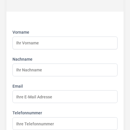
First
Last
Last
name:
name:
name:
Vorname
Nachname
Email
Telefonnummer