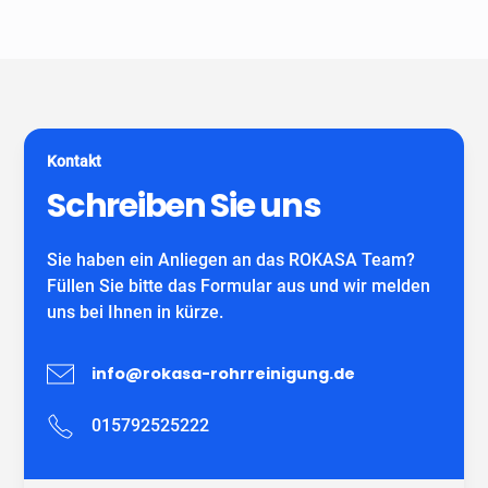
Unser Unternehmen ist keine Vermittlungszentrale. Wir
spezialisiert auf alle gängigen Reparatur- und
garantieren Ihnen fachgerechte Arbeit eines
Sanierungsverfahren, die im Bereich der
eigenständiges Unternehmens mit eigenen
Grundstücksentwässerung möglich sind. Wir verwenden
MitarbeiterInnen und können auf viele zufriedene
ausschließlich DIBT-zugelassene
Kunden verweisen.
Sanierungsmaterialien für die Inliner-Sanierung sowie
für Schlauchliner. Wir beraten Sie kostenfrei und
Kontakt
individuell nach Ihrem Bedürfnis.
Wir freuen uns auf Ihren Anruf!
Schreiben Sie uns
Sie haben ein Anliegen an das ROKASA Team?
Füllen Sie bitte das Formular aus und wir melden
uns bei Ihnen in kürze.
info@rokasa-rohrreinigung.de
015792525222