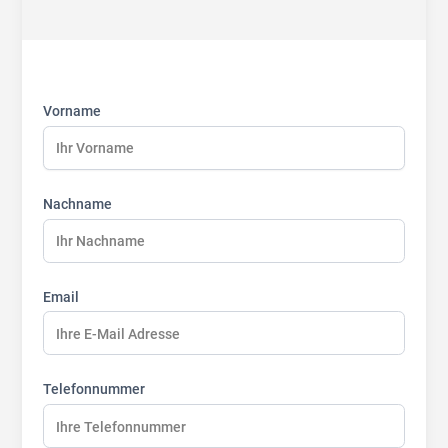
First
Last
Last
name:
name:
name:
Vorname
Nachname
Email
Telefonnummer