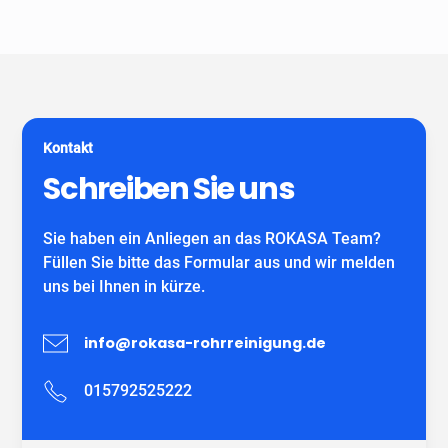
Unser Unternehmen ist keine Vermittlungszentrale. Wir
spezialisiert auf alle gängigen Reparatur- und
garantieren Ihnen fachgerechte Arbeit eines
Sanierungsverfahren, die im Bereich der
eigenständiges Unternehmens mit eigenen
Grundstücksentwässerung möglich sind. Wir verwenden
MitarbeiterInnen und können auf viele zufriedene
ausschließlich DIBT-zugelassene
Kunden verweisen.
Sanierungsmaterialien für die Inliner-Sanierung sowie
für Schlauchliner. Wir beraten Sie kostenfrei und
Kontakt
individuell nach Ihrem Bedürfnis.
Wir freuen uns auf Ihren Anruf!
Schreiben Sie uns
Sie haben ein Anliegen an das ROKASA Team?
Füllen Sie bitte das Formular aus und wir melden
uns bei Ihnen in kürze.
info@rokasa-rohrreinigung.de
015792525222