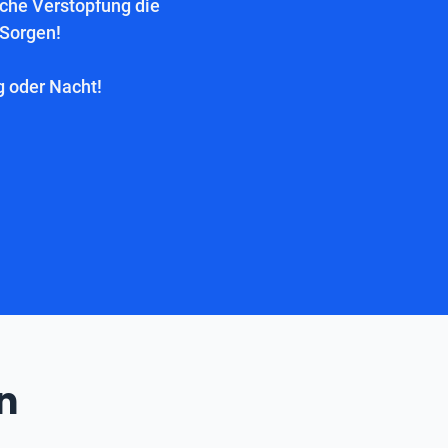
lche Verstopfung die
 Sorgen!
g oder Nacht!
n