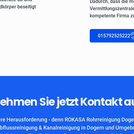
Dadurch, dass die me
körper beseitigt
Vermittlungszentrale
kompetente Firma zu
015792525222
ehmen Sie jetzt Kontakt a
ere Herausforderung - denn ROKASA Rohrreinigung Dogern
bflussreinigung & Kanalreinigung in Dogern und Umgeb