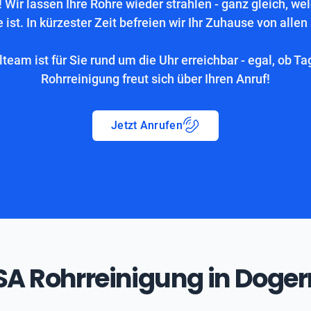
 Wir lassen Ihre Rohre wieder strahlen - ganz gleich, we
 ist. In kürzester Zeit befreien wir Ihr Zuhause von allen
lteam ist für Sie rund um die Uhr erreichbar - egal, ob Ta
Rohrreinigung freut sich über Ihren Anruf!
Jetzt Anrufen
ASA Rohrreinigung in Doger