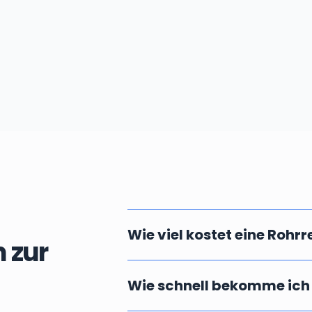
Wie viel kostet eine Rohr
 zur
Die Kosten einer professionellen u
Wie schnell bekomme ich
vor Ort ab. Massgebend dafür ist die
Fällen können wir Ihnen aber bereit