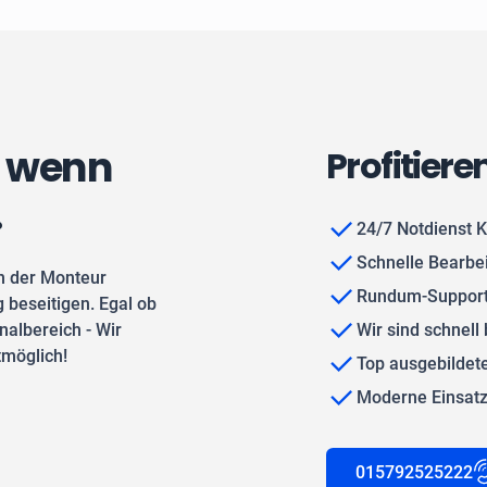
, wenn
Profitiere
.
24/7 Notdienst K
Schnelle Bearbe
n der Monteur
Rundum-Support
 beseitigen. Egal ob
albereich - Wir
Wir sind schnell 
tmöglich!
Top ausgebilde
Moderne Einsat
015792525222