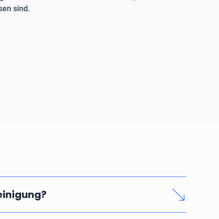
en sind.
reinigung?
nd seriösen Rohrreinigung hängen vom Zeitaufwand