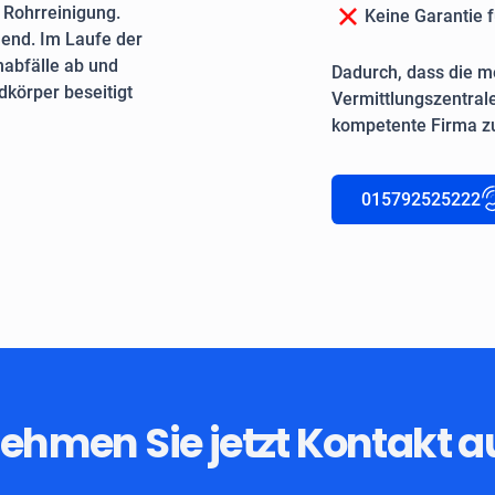
e Rohrreinigung.
Keine Garantie f
end. Im Laufe der
nabfälle ab und
Dadurch, dass die me
körper beseitigt
Vermittlungszentrale
kompetente Firma zu
015792525222
ehmen Sie jetzt Kontakt a