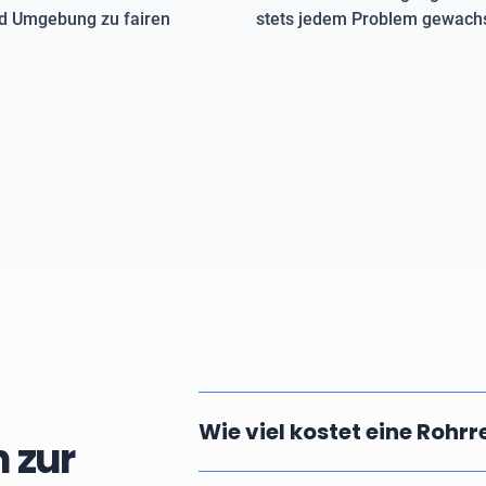
und Umgebung zu fairen
stets jedem Problem gewachs
Wie viel kostet eine Rohr
 zur
Die Kosten einer professionellen u