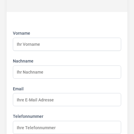
First
Last
Last
name:
name:
name:
Vorname
Nachname
Email
Telefonnummer