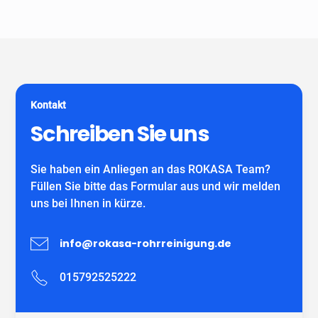
Unser Unternehmen ist keine Vermittlungszentrale. Wir
spezialisiert auf alle gängigen Reparatur- und
garantieren Ihnen fachgerechte Arbeit eines
Sanierungsverfahren, die im Bereich der
eigenständiges Unternehmens mit eigenen
Grundstücksentwässerung möglich sind. Wir verwenden
MitarbeiterInnen und können auf viele zufriedene
ausschließlich DIBT-zugelassene
Kunden verweisen.
Sanierungsmaterialien für die Inliner-Sanierung sowie
für Schlauchliner. Wir beraten Sie kostenfrei und
Kontakt
individuell nach Ihrem Bedürfnis.
Wir freuen uns auf Ihren Anruf!
Schreiben Sie uns
Sie haben ein Anliegen an das ROKASA Team?
Füllen Sie bitte das Formular aus und wir melden
uns bei Ihnen in kürze.
info@rokasa-rohrreinigung.de
015792525222