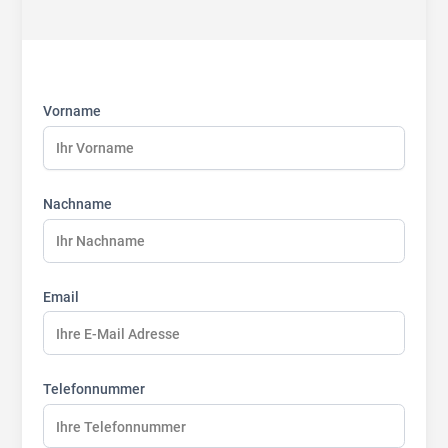
First
Last
Last
name:
name:
name:
Vorname
Nachname
Email
Telefonnummer