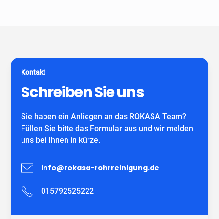
Unser Unternehmen ist keine Vermittlungszentrale. Wir
spezialisiert auf alle gängigen Reparatur- und
garantieren Ihnen fachgerechte Arbeit eines
Sanierungsverfahren, die im Bereich der
eigenständiges Unternehmens mit eigenen
Grundstücksentwässerung möglich sind. Wir verwenden
MitarbeiterInnen und können auf viele zufriedene
ausschließlich DIBT-zugelassene
Kunden verweisen.
Sanierungsmaterialien für die Inliner-Sanierung sowie
für Schlauchliner. Wir beraten Sie kostenfrei und
Kontakt
individuell nach Ihrem Bedürfnis.
Wir freuen uns auf Ihren Anruf!
Schreiben Sie uns
Sie haben ein Anliegen an das ROKASA Team?
Füllen Sie bitte das Formular aus und wir melden
uns bei Ihnen in kürze.
info@rokasa-rohrreinigung.de
015792525222