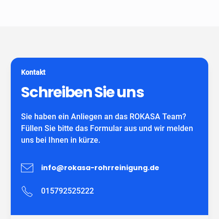
Unser Unternehmen ist keine Vermittlungszentrale. Wir
spezialisiert auf alle gängigen Reparatur- und
garantieren Ihnen fachgerechte Arbeit eines
Sanierungsverfahren, die im Bereich der
eigenständiges Unternehmens mit eigenen
Grundstücksentwässerung möglich sind. Wir verwenden
MitarbeiterInnen und können auf viele zufriedene
ausschließlich DIBT-zugelassene
Kunden verweisen.
Sanierungsmaterialien für die Inliner-Sanierung sowie
für Schlauchliner. Wir beraten Sie kostenfrei und
Kontakt
individuell nach Ihrem Bedürfnis.
Wir freuen uns auf Ihren Anruf!
Schreiben Sie uns
Sie haben ein Anliegen an das ROKASA Team?
Füllen Sie bitte das Formular aus und wir melden
uns bei Ihnen in kürze.
info@rokasa-rohrreinigung.de
015792525222