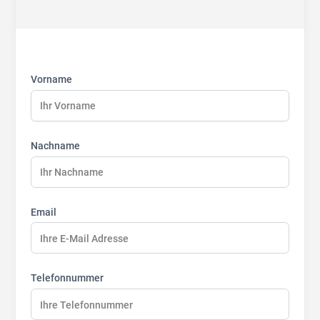
First
Last
Last
name:
name:
name:
Vorname
Nachname
Email
Telefonnummer