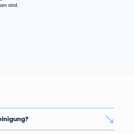
en sind.
reinigung?
nd seriösen Rohrreinigung hängen vom Zeitaufwand