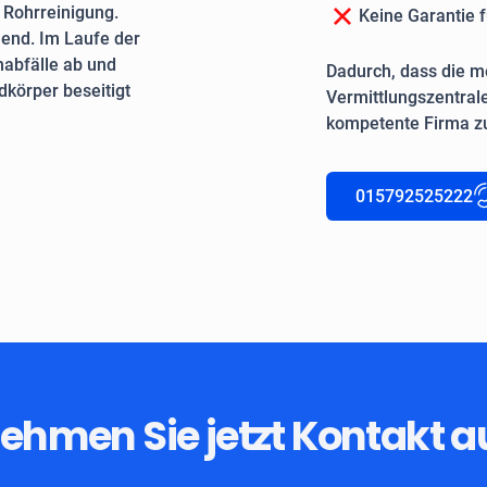
e Rohrreinigung.
Keine Garantie f
end. Im Laufe der
nabfälle ab und
Dadurch, dass die me
körper beseitigt
Vermittlungszentrale
kompetente Firma zu
015792525222
ehmen Sie jetzt Kontakt a