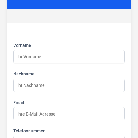
First
Last
Last
name:
name:
name:
Vorname
Nachname
Email
Telefonnummer