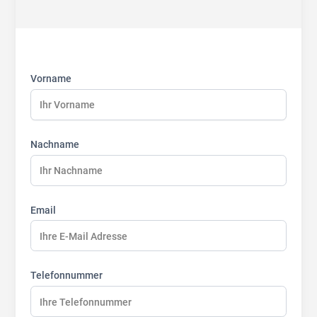
First
Last
Last
name:
name:
name:
Vorname
Nachname
Email
Telefonnummer