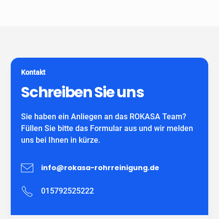
Unser Unternehmen ist keine Vermittlungszentrale. Wir
spezialisiert auf alle gängigen Reparatur- und
garantieren Ihnen fachgerechte Arbeit eines
Sanierungsverfahren, die im Bereich der
eigenständiges Unternehmens mit eigenen
Grundstücksentwässerung möglich sind. Wir verwenden
MitarbeiterInnen und können auf viele zufriedene
ausschließlich DIBT-zugelassene
Kunden verweisen.
Sanierungsmaterialien für die Inliner-Sanierung sowie
für Schlauchliner. Wir beraten Sie kostenfrei und
Kontakt
individuell nach Ihrem Bedürfnis.
Wir freuen uns auf Ihren Anruf!
Schreiben Sie uns
Sie haben ein Anliegen an das ROKASA Team?
Füllen Sie bitte das Formular aus und wir melden
uns bei Ihnen in kürze.
info@rokasa-rohrreinigung.de
015792525222