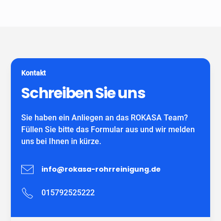
Unser Unternehmen ist keine Vermittlungszentrale. Wir
spezialisiert auf alle gängigen Reparatur- und
garantieren Ihnen fachgerechte Arbeit eines
Sanierungsverfahren, die im Bereich der
eigenständiges Unternehmens mit eigenen
Grundstücksentwässerung möglich sind. Wir verwenden
MitarbeiterInnen und können auf viele zufriedene
ausschließlich DIBT-zugelassene
Kunden verweisen.
Sanierungsmaterialien für die Inliner-Sanierung sowie
für Schlauchliner. Wir beraten Sie kostenfrei und
Kontakt
individuell nach Ihrem Bedürfnis.
Wir freuen uns auf Ihren Anruf!
Schreiben Sie uns
Sie haben ein Anliegen an das ROKASA Team?
Füllen Sie bitte das Formular aus und wir melden
uns bei Ihnen in kürze.
info@rokasa-rohrreinigung.de
015792525222