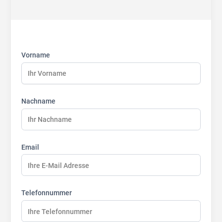
First
Last
Last
name:
name:
name:
Vorname
Nachname
Email
Telefonnummer