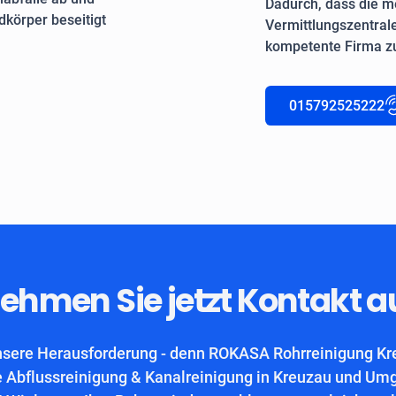
Dadurch, dass die me
körper beseitigt
Vermittlungszentrale
kompetente Firma zu
015792525222
ehmen Sie jetzt Kontakt a
nsere Herausforderung - denn ROKASA Rohrreinigung Kreu
 Abflussreinigung & Kanalreinigung in Kreuzau und Um