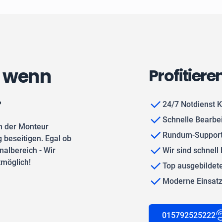
, wenn
Profitiere
.
24/7 Notdienst K
Schnelle Bearbe
n der Monteur
Rundum-Support
 beseitigen. Egal ob
albereich - Wir
Wir sind schnell 
tmöglich!
Top ausgebilde
Moderne Einsat
015792525222