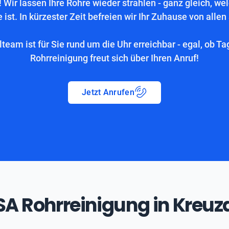
 Wir lassen Ihre Rohre wieder strahlen - ganz gleich, we
 ist. In kürzester Zeit befreien wir Ihr Zuhause von allen
lteam ist für Sie rund um die Uhr erreichbar - egal, ob Ta
Rohrreinigung freut sich über Ihren Anruf!
Jetzt Anrufen
ASA Rohrreinigung in Kreuz