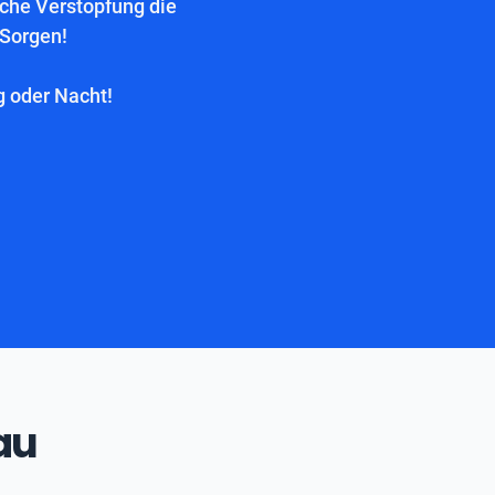
lche Verstopfung die
 Sorgen!
g oder Nacht!
au