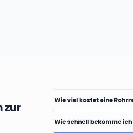
Wie viel kostet eine Rohr
 zur
Die Kosten einer professionellen u
Wie schnell bekomme ich
vor Ort ab. Massgebend dafür ist die
Fällen können wir Ihnen aber bereit