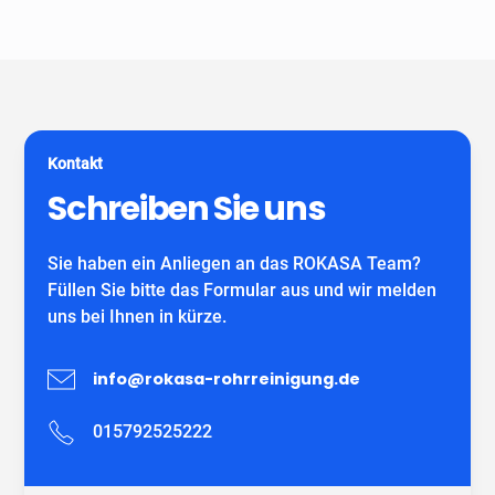
Unser Unternehmen ist keine Vermittlungszentrale. Wir
spezialisiert auf alle gängigen Reparatur- und
garantieren Ihnen fachgerechte Arbeit eines
Sanierungsverfahren, die im Bereich der
eigenständiges Unternehmens mit eigenen
Grundstücksentwässerung möglich sind. Wir verwenden
MitarbeiterInnen und können auf viele zufriedene
ausschließlich DIBT-zugelassene
Kunden verweisen.
Sanierungsmaterialien für die Inliner-Sanierung sowie
für Schlauchliner. Wir beraten Sie kostenfrei und
Kontakt
individuell nach Ihrem Bedürfnis.
Wir freuen uns auf Ihren Anruf!
Schreiben Sie uns
Sie haben ein Anliegen an das ROKASA Team?
Füllen Sie bitte das Formular aus und wir melden
uns bei Ihnen in kürze.
info@rokasa-rohrreinigung.de
015792525222