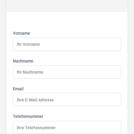
First
Last
Last
name:
name:
name:
Vorname
Nachname
Email
Telefonnummer