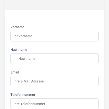
First
Last
Last
name:
name:
name:
Vorname
Nachname
Email
Telefonnummer