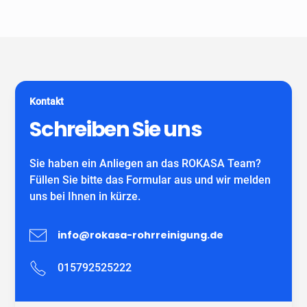
Unser Unternehmen ist keine Vermittlungszentrale. Wir
spezialisiert auf alle gängigen Reparatur- und
garantieren Ihnen fachgerechte Arbeit eines
Sanierungsverfahren, die im Bereich der
eigenständiges Unternehmens mit eigenen
Grundstücksentwässerung möglich sind. Wir verwenden
MitarbeiterInnen und können auf viele zufriedene
ausschließlich DIBT-zugelassene
Kunden verweisen.
Sanierungsmaterialien für die Inliner-Sanierung sowie
für Schlauchliner. Wir beraten Sie kostenfrei und
Kontakt
individuell nach Ihrem Bedürfnis.
Wir freuen uns auf Ihren Anruf!
Schreiben Sie uns
Sie haben ein Anliegen an das ROKASA Team?
Füllen Sie bitte das Formular aus und wir melden
uns bei Ihnen in kürze.
info@rokasa-rohrreinigung.de
015792525222