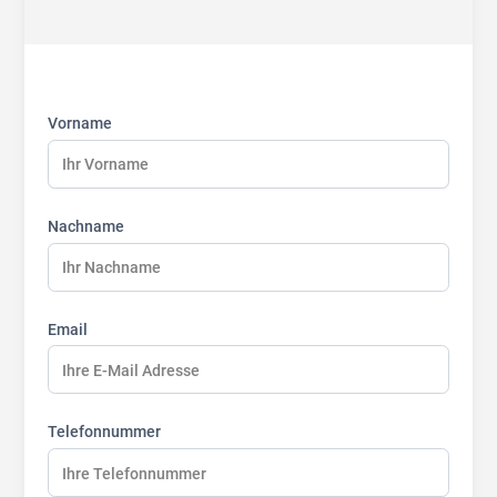
First
Last
Last
name:
name:
name:
Vorname
Nachname
Email
Telefonnummer