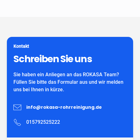
Unser Unternehmen ist keine Vermittlungszentrale. Wir
spezialisiert auf alle gängigen Reparatur- und
garantieren Ihnen fachgerechte Arbeit eines
Sanierungsverfahren, die im Bereich der
eigenständiges Unternehmens mit eigenen
Grundstücksentwässerung möglich sind. Wir verwenden
MitarbeiterInnen und können auf viele zufriedene
ausschließlich DIBT-zugelassene
Kunden verweisen.
Sanierungsmaterialien für die Inliner-Sanierung sowie
für Schlauchliner. Wir beraten Sie kostenfrei und
Kontakt
individuell nach Ihrem Bedürfnis.
Wir freuen uns auf Ihren Anruf!
Schreiben Sie uns
Sie haben ein Anliegen an das ROKASA Team?
Füllen Sie bitte das Formular aus und wir melden
uns bei Ihnen in kürze.
info@rokasa-rohrreinigung.de
015792525222