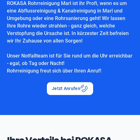
ROKASA Rohrreinigung Marl ist ihr Profi, wenn es um
eine Abflussreinigung & Kanalreinigung in Marl und
Umgebung oder eine Rohrsanierung geht! Wir lassen
Ihre Rohre wieder strahlen - ganz gleich, welche
Verstopfung die Ursache ist. In kürzester Zeit befreien
wir Ihr Zuhause von allen Sorgen!
Unser Notfallteam ist für Sie rund um die Uhr erreichbar
- egal, ob Tag oder Nacht!
Rohrreinigung freut sich über Ihren Anruf!
Jetzt Anrufen