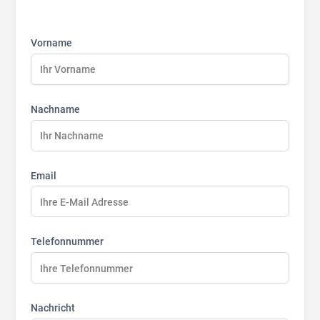
First
Last
Last
name:
name:
name:
Vorname
Nachname
Email
Telefonnummer
Nachricht