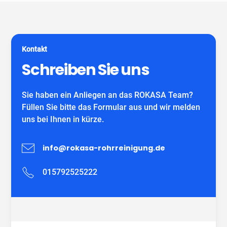
Grundstücksentwässerung möglich sind. Wir verwenden
MitarbeiterInnen und können auf viele zufriedene
ausschließlich DIBT-zugelassene
Kunden verweisen.
Sanierungsmaterialien für die Inliner-Sanierung sowie
für Schlauchliner. Wir beraten Sie kostenfrei und
Kontakt
individuell nach Ihrem Bedürfnis.
Wir freuen uns auf Ihren Anruf!
Schreiben Sie uns
Sie haben ein Anliegen an das ROKASA Team?
Füllen Sie bitte das Formular aus und wir melden
uns bei Ihnen in kürze.
info@rokasa-rohrreinigung.de
015792525222