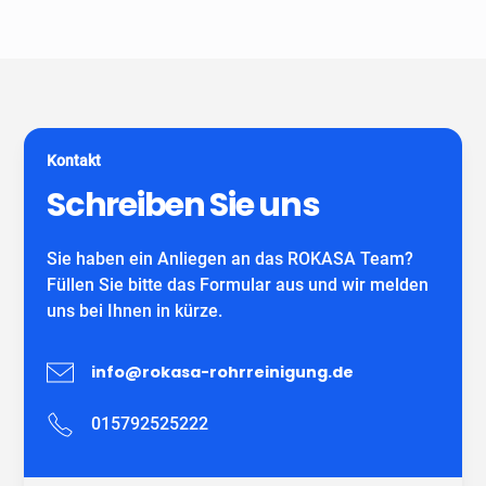
Unser Unternehmen ist keine Vermittlungszentrale. Wir
spezialisiert auf alle gängigen Reparatur- und
garantieren Ihnen fachgerechte Arbeit eines
Sanierungsverfahren, die im Bereich der
eigenständiges Unternehmens mit eigenen
Grundstücksentwässerung möglich sind. Wir verwenden
MitarbeiterInnen und können auf viele zufriedene
ausschließlich DIBT-zugelassene
Kunden verweisen.
Sanierungsmaterialien für die Inliner-Sanierung sowie
für Schlauchliner. Wir beraten Sie kostenfrei und
Kontakt
individuell nach Ihrem Bedürfnis.
Wir freuen uns auf Ihren Anruf!
Schreiben Sie uns
Sie haben ein Anliegen an das ROKASA Team?
Füllen Sie bitte das Formular aus und wir melden
uns bei Ihnen in kürze.
info@rokasa-rohrreinigung.de
015792525222