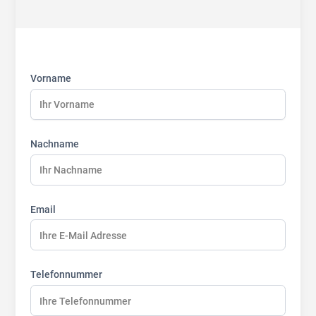
First
Last
Last
name:
name:
name:
Vorname
Nachname
Email
Telefonnummer