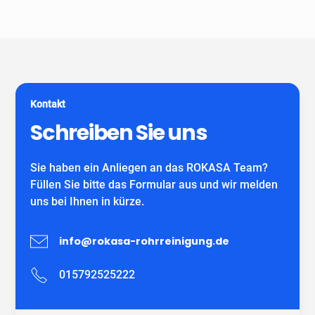
Unser Unternehmen ist keine Vermittlungszentrale. Wir
spezialisiert auf alle gängigen Reparatur- und
garantieren Ihnen fachgerechte Arbeit eines
Sanierungsverfahren, die im Bereich der
eigenständiges Unternehmens mit eigenen
Grundstücksentwässerung möglich sind. Wir verwenden
MitarbeiterInnen und können auf viele zufriedene
ausschließlich DIBT-zugelassene
Kunden verweisen.
Sanierungsmaterialien für die Inliner-Sanierung sowie
für Schlauchliner. Wir beraten Sie kostenfrei und
Kontakt
individuell nach Ihrem Bedürfnis.
Wir freuen uns auf Ihren Anruf!
Schreiben Sie uns
Sie haben ein Anliegen an das ROKASA Team?
Füllen Sie bitte das Formular aus und wir melden
uns bei Ihnen in kürze.
info@rokasa-rohrreinigung.de
015792525222