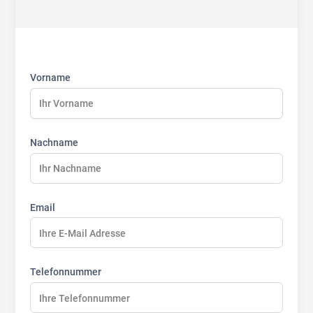
First
Last
Last
name:
name:
name:
Vorname
Nachname
Email
Telefonnummer