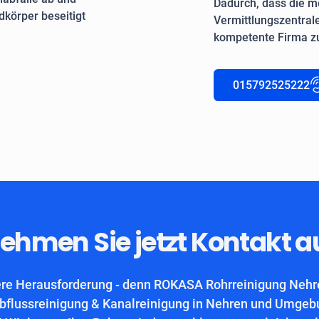
Dadurch, dass die me
körper beseitigt
Vermittlungszentrale
kompetente Firma zu
015792525222
ehmen Sie jetzt Kontakt a
ere Herausforderung - denn ROKASA Rohrreinigung Nehren
bflussreinigung & Kanalreinigung in Nehren und Umgeb