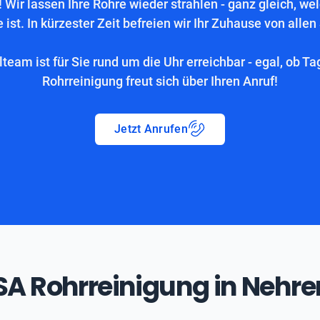
 Wir lassen Ihre Rohre wieder strahlen - ganz gleich, we
 ist. In kürzester Zeit befreien wir Ihr Zuhause von allen
lteam ist für Sie rund um die Uhr erreichbar - egal, ob Ta
Rohrreinigung freut sich über Ihren Anruf!
Jetzt Anrufen
ASA Rohrreinigung in Nehre