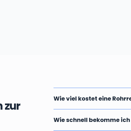
Wie viel kostet eine Rohr
 zur
Die Kosten einer professionellen u
Wie schnell bekomme ich
vor Ort ab. Massgebend dafür ist die
Fällen können wir Ihnen aber bereit