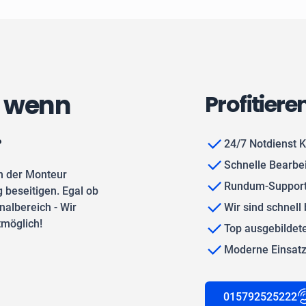
, wenn
Profitiere
.
24/7 Notdienst 
Schnelle Bearbe
n der Monteur
Rundum-Support
 beseitigen. Egal ob
albereich - Wir
Wir sind schnell 
tmöglich!
Top ausgebilde
Moderne Einsat
015792525222