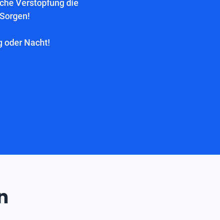
lche Verstopfung die
 Sorgen!
g oder Nacht!
n