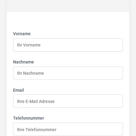
First
Last
Last
name:
name:
name:
Vorname
Nachname
Email
Telefonnummer