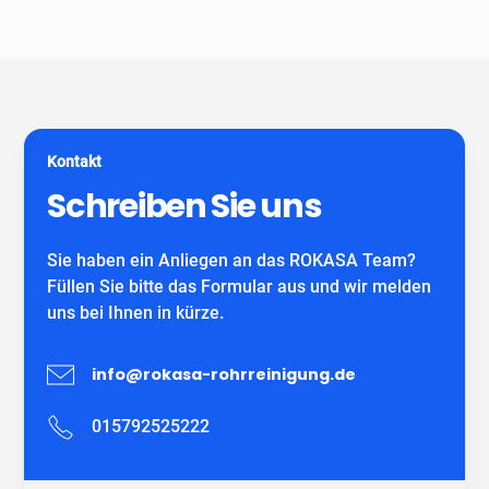
Unser Unternehmen ist keine Vermittlungszentrale. Wir
spezialisiert auf alle gängigen Reparatur- und
garantieren Ihnen fachgerechte Arbeit eines
Sanierungsverfahren, die im Bereich der
eigenständiges Unternehmens mit eigenen
Grundstücksentwässerung möglich sind. Wir verwenden
MitarbeiterInnen und können auf viele zufriedene
ausschließlich DIBT-zugelassene
Kunden verweisen.
Sanierungsmaterialien für die Inliner-Sanierung sowie
für Schlauchliner. Wir beraten Sie kostenfrei und
Kontakt
individuell nach Ihrem Bedürfnis.
Wir freuen uns auf Ihren Anruf!
Schreiben Sie uns
Sie haben ein Anliegen an das ROKASA Team?
Füllen Sie bitte das Formular aus und wir melden
uns bei Ihnen in kürze.
info@rokasa-rohrreinigung.de
015792525222