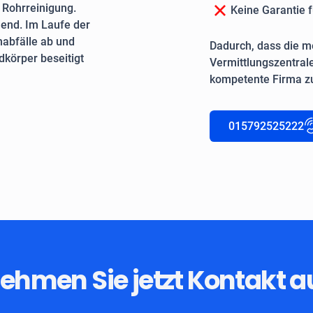
e Rohrreinigung.
Keine Garantie f
end. Im Laufe der
nabfälle ab und
Dadurch, dass die me
körper beseitigt
Vermittlungszentrale
kompetente Firma zu
015792525222
ehmen Sie jetzt Kontakt a