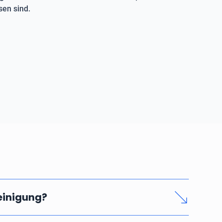
en sind.
reinigung?
nd seriösen Rohrreinigung hängen vom Zeitaufwand