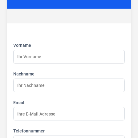
First
Last
Last
name:
name:
name:
Vorname
Nachname
Email
Telefonnummer