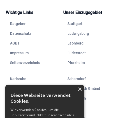
Wichtige Links
Unser Einzugsgebiet
Ratgeber
Stuttgart
Datenschutz
Ludwigsburg
AGBs
Leonberg
Impressum
Filderstadt
Seitenverzeichnis
Pforzheim
Karlsruhe
Schorndorf
×
Heilbronn
Schwäbisch Gmünd
Diese Webseite verwendet
Neckarsulm
Reutlingen
Cookies.
Bietigheim-Bissingen
Tübingen
Wir verwenden Cookies, um die
Benutzerfreundlichkeit unserer Website zu
Kirchheim unter Teck
Metzingen