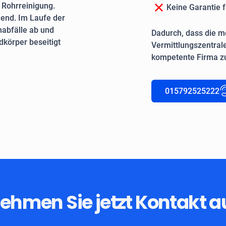
e Rohrreinigung.
Keine Garantie f
end. Im Laufe der
nabfälle ab und
Dadurch, dass die me
körper beseitigt
Vermittlungszentrale
kompetente Firma zu
015792525222
ehmen Sie jetzt Kontakt a