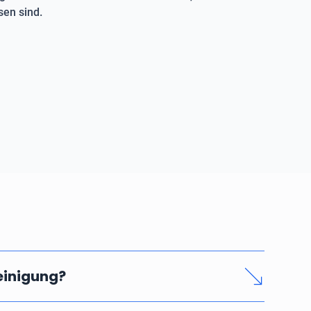
en sind.
reinigung?
nd seriösen Rohrreinigung hängen vom Zeitaufwand