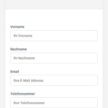
First
Last
Last
name:
name:
name:
Vorname
Nachname
Email
Telefonnummer