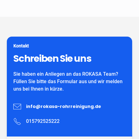
Unser Unternehmen ist keine Vermittlungszentrale. Wir
spezialisiert auf alle gängigen Reparatur- und
garantieren Ihnen fachgerechte Arbeit eines
Sanierungsverfahren, die im Bereich der
eigenständiges Unternehmens mit eigenen
Grundstücksentwässerung möglich sind. Wir verwenden
MitarbeiterInnen und können auf viele zufriedene
ausschließlich DIBT-zugelassene
Kunden verweisen.
Sanierungsmaterialien für die Inliner-Sanierung sowie
für Schlauchliner. Wir beraten Sie kostenfrei und
Kontakt
individuell nach Ihrem Bedürfnis.
Wir freuen uns auf Ihren Anruf!
Schreiben Sie uns
Sie haben ein Anliegen an das ROKASA Team?
Füllen Sie bitte das Formular aus und wir melden
uns bei Ihnen in kürze.
info@rokasa-rohrreinigung.de
015792525222