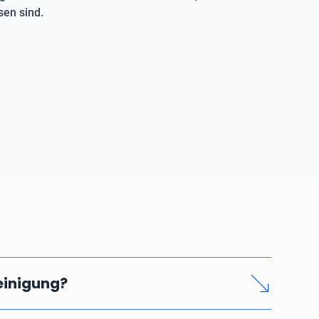
en sind.
reinigung?
nd seriösen Rohrreinigung hängen vom Zeitaufwand