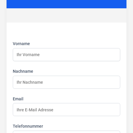
First
Last
Last
name:
name:
name:
Vorname
Nachname
Email
Telefonnummer