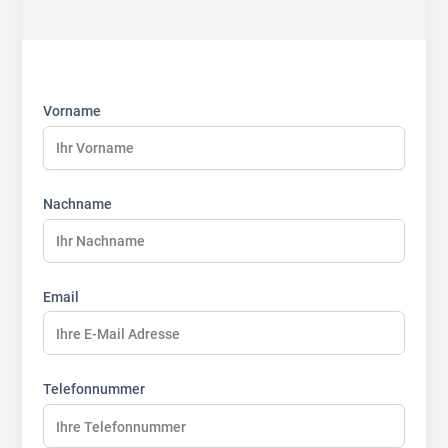
First
Last
Last
name:
name:
name:
Vorname
Nachname
Email
Telefonnummer