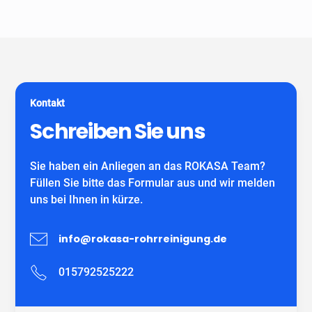
Unser Unternehmen ist keine Vermittlungszentrale. Wir
spezialisiert auf alle gängigen Reparatur- und
garantieren Ihnen fachgerechte Arbeit eines
Sanierungsverfahren, die im Bereich der
eigenständiges Unternehmens mit eigenen
Grundstücksentwässerung möglich sind. Wir verwenden
MitarbeiterInnen und können auf viele zufriedene
ausschließlich DIBT-zugelassene
Kunden verweisen.
Sanierungsmaterialien für die Inliner-Sanierung sowie
für Schlauchliner. Wir beraten Sie kostenfrei und
Kontakt
individuell nach Ihrem Bedürfnis.
Wir freuen uns auf Ihren Anruf!
Schreiben Sie uns
Sie haben ein Anliegen an das ROKASA Team?
Füllen Sie bitte das Formular aus und wir melden
uns bei Ihnen in kürze.
info@rokasa-rohrreinigung.de
015792525222