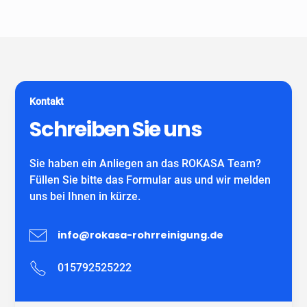
Unser Unternehmen ist keine Vermittlungszentrale. Wir
spezialisiert auf alle gängigen Reparatur- und
garantieren Ihnen fachgerechte Arbeit eines
Sanierungsverfahren, die im Bereich der
eigenständiges Unternehmens mit eigenen
Grundstücksentwässerung möglich sind. Wir verwenden
MitarbeiterInnen und können auf viele zufriedene
ausschließlich DIBT-zugelassene
Kunden verweisen.
Sanierungsmaterialien für die Inliner-Sanierung sowie
für Schlauchliner. Wir beraten Sie kostenfrei und
Kontakt
individuell nach Ihrem Bedürfnis.
Wir freuen uns auf Ihren Anruf!
Schreiben Sie uns
Sie haben ein Anliegen an das ROKASA Team?
Füllen Sie bitte das Formular aus und wir melden
uns bei Ihnen in kürze.
info@rokasa-rohrreinigung.de
015792525222