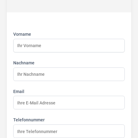
First
Last
Last
name:
name:
name:
Vorname
Nachname
Email
Telefonnummer