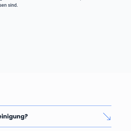
en sind.
reinigung?
nd seriösen Rohrreinigung hängen vom Zeitaufwand