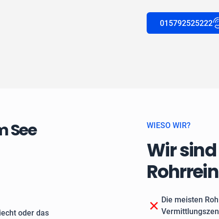
015792525222
m See
WIESO WIR?
Wir sind
Rohrrei
Die meisten Roh
Vermittlungszen
echt oder das