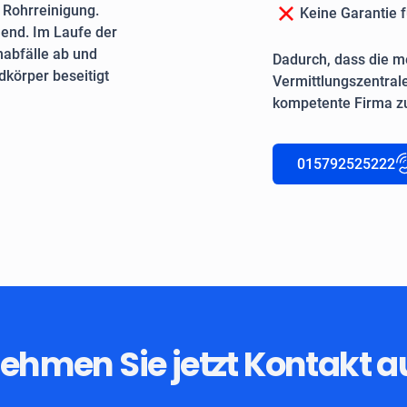
e Rohrreinigung.
Keine Garantie f
end. Im Laufe der
nabfälle ab und
Dadurch, dass die me
körper beseitigt
Vermittlungszentrale
kompetente Firma zu
015792525222
ehmen Sie jetzt Kontakt a