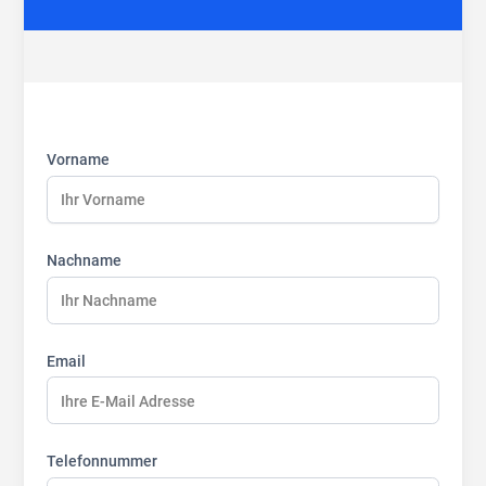
First
Last
Last
name:
name:
name:
Vorname
Nachname
Email
Telefonnummer