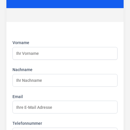
First
Last
Last
name:
name:
name:
Vorname
Nachname
Email
Telefonnummer