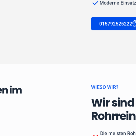
Moderne Einsat
015792525222
en im
WIESO WIR?
Wir sind
Rohrrei
Die meisten Roh