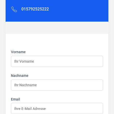
015792525222
First
Last
Last
name:
name:
name:
Vorname
Nachname
Email