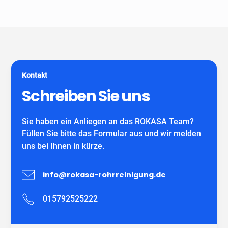
Unser Unternehmen ist keine Vermittlungszentrale. Wir
spezialisiert auf alle gängigen Reparatur- und
garantieren Ihnen fachgerechte Arbeit eines
Sanierungsverfahren, die im Bereich der
eigenständiges Unternehmens mit eigenen
Grundstücksentwässerung möglich sind. Wir verwenden
MitarbeiterInnen und können auf viele zufriedene
ausschließlich DIBT-zugelassene
Kunden verweisen.
Sanierungsmaterialien für die Inliner-Sanierung sowie
für Schlauchliner. Wir beraten Sie kostenfrei und
Kontakt
individuell nach Ihrem Bedürfnis.
Wir freuen uns auf Ihren Anruf!
Schreiben Sie uns
Sie haben ein Anliegen an das ROKASA Team?
Füllen Sie bitte das Formular aus und wir melden
uns bei Ihnen in kürze.
info@rokasa-rohrreinigung.de
015792525222