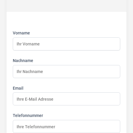
First
Last
Last
name:
name:
name:
Vorname
Nachname
Email
Telefonnummer