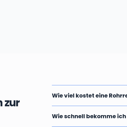
Wie viel kostet eine Rohr
 zur
Die Kosten einer professionellen u
Wie schnell bekomme ich
vor Ort ab. Massgebend dafür ist die
Fällen können wir Ihnen aber bereit