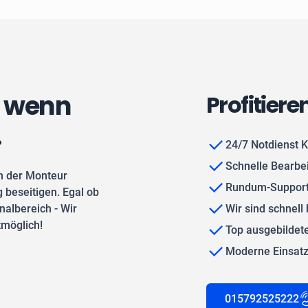
, wenn
Profitiere
.
24/7 Notdienst K
Schnelle Bearbe
n der Monteur
Rundum-Support
 beseitigen. Egal ob
albereich - Wir
Wir sind schnell 
tmöglich!
Top ausgebilde
Moderne Einsat
015792525222