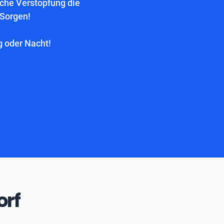
lche Verstopfung die
 Sorgen!
g oder Nacht!
orf