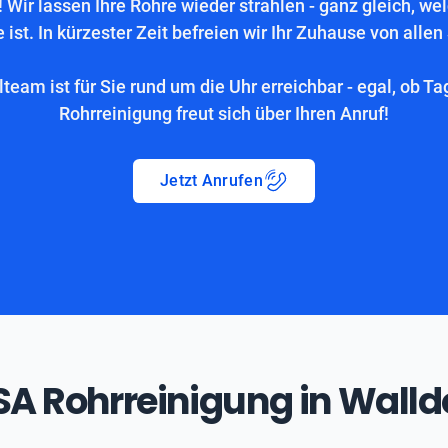
 Wir lassen Ihre Rohre wieder strahlen - ganz gleich, we
 ist. In kürzester Zeit befreien wir Ihr Zuhause von allen
lteam ist für Sie rund um die Uhr erreichbar - egal, ob Ta
Rohrreinigung freut sich über Ihren Anruf!
Jetzt Anrufen
ASA Rohrreinigung in Walld