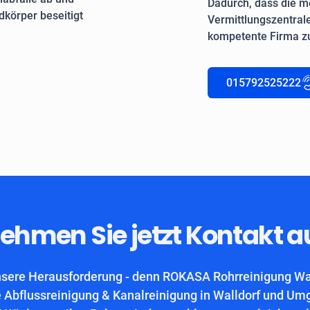
Dadurch, dass die me
körper beseitigt
Vermittlungszentrale
kompetente Firma zu
015792525222
ehmen Sie jetzt Kontakt a
nsere Herausforderung - denn ROKASA Rohrreinigung Walld
 Abflussreinigung & Kanalreinigung in Walldorf und Um