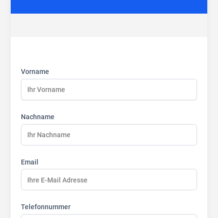
First
Last
Last
name:
name:
name:
Vorname
Nachname
Email
Telefonnummer