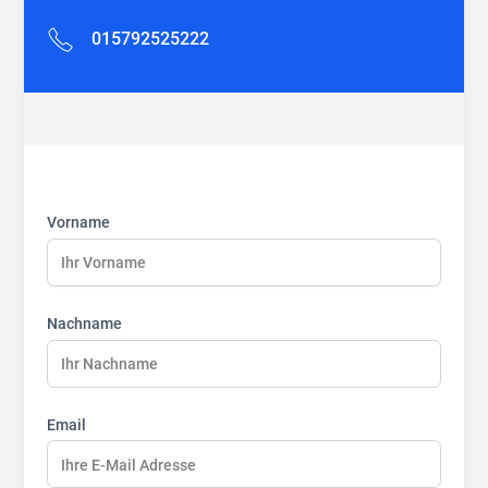
015792525222
First
Last
Last
name:
name:
name:
Vorname
Nachname
Email