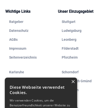
Wichtige Links
Unser Einzugsgebiet
Ratgeber
Stuttgart
Datenschutz
Ludwigsburg
AGBs
Leonberg
Impressum
Filderstadt
Seitenverzeichnis
Pforzheim
Karlsruhe
Schorndorf
×
Heilbronn
Schwäbisch Gmünd
Diese Webseite verwendet
Neckarsulm
Reutlingen
Cookies.
Bietigheim-Bissingen
Tübingen
Wir verwenden Cookies, um die
Benutzerfreundlichkeit unserer Website zu
Kirchheim unter Teck
Metzingen