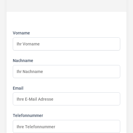
First
Last
Last
name:
name:
name:
Vorname
Nachname
Email
Telefonnummer