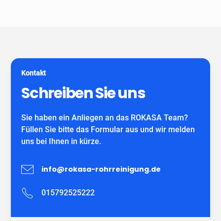
Unser Unternehmen ist keine Vermittlungszentrale. Wir
spezialisiert auf alle gängigen Reparatur- und
garantieren Ihnen fachgerechte Arbeit eines
Sanierungsverfahren, die im Bereich der
eigenständiges Unternehmens mit eigenen
Grundstücksentwässerung möglich sind. Wir verwenden
MitarbeiterInnen und können auf viele zufriedene
ausschließlich DIBT-zugelassene
Kunden verweisen.
Sanierungsmaterialien für die Inliner-Sanierung sowie
für Schlauchliner. Wir beraten Sie kostenfrei und
Kontakt
individuell nach Ihrem Bedürfnis.
Wir freuen uns auf Ihren Anruf!
Schreiben Sie uns
Sie haben ein Anliegen an das ROKASA Team?
Füllen Sie bitte das Formular aus und wir melden
uns bei Ihnen in kürze.
info@rokasa-rohrreinigung.de
015792525222