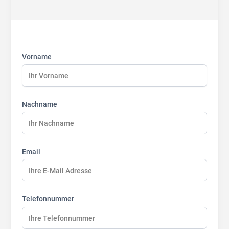
First
Last
Last
name:
name:
name:
Vorname
Nachname
Email
Telefonnummer