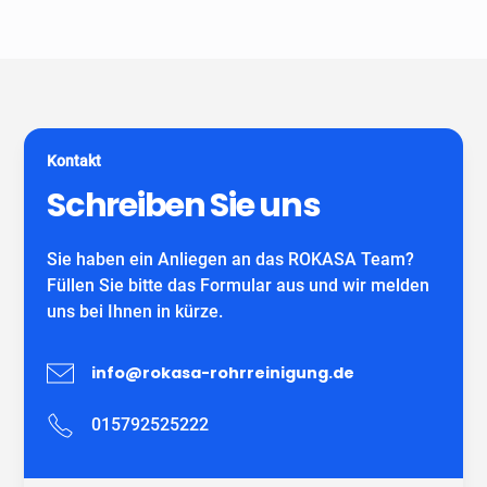
Unser Unternehmen ist keine Vermittlungszentrale. Wir
spezialisiert auf alle gängigen Reparatur- und
garantieren Ihnen fachgerechte Arbeit eines
Sanierungsverfahren, die im Bereich der
eigenständiges Unternehmens mit eigenen
Grundstücksentwässerung möglich sind. Wir verwenden
MitarbeiterInnen und können auf viele zufriedene
ausschließlich DIBT-zugelassene
Kunden verweisen.
Sanierungsmaterialien für die Inliner-Sanierung sowie
für Schlauchliner. Wir beraten Sie kostenfrei und
Kontakt
individuell nach Ihrem Bedürfnis.
Wir freuen uns auf Ihren Anruf!
Schreiben Sie uns
Sie haben ein Anliegen an das ROKASA Team?
Füllen Sie bitte das Formular aus und wir melden
uns bei Ihnen in kürze.
info@rokasa-rohrreinigung.de
015792525222