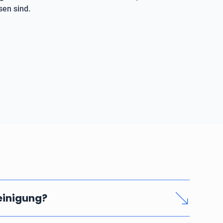
en sind.
reinigung?
nd seriösen Rohrreinigung hängen vom Zeitaufwand