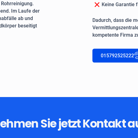
e Rohrreinigung.
Keine Garantie f
end. Im Laufe der
nabfälle ab und
Dadurch, dass die me
körper beseitigt
Vermittlungszentrale
kompetente Firma zu
015792525222
ehmen Sie jetzt Kontakt a